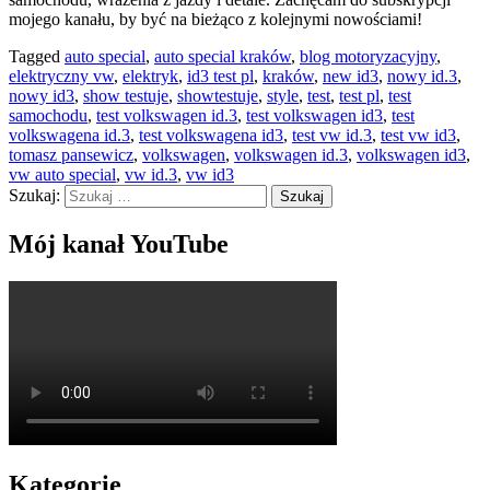
mojego kanału, by być na bieżąco z kolejnymi nowościami!
Tagged
auto special
,
auto special kraków
,
blog motoryzacyjny
,
elektryczny vw
,
elektryk
,
id3 test pl
,
kraków
,
new id3
,
nowy id.3
,
nowy id3
,
show testuje
,
showtestuje
,
style
,
test
,
test pl
,
test
samochodu
,
test volkswagen id.3
,
test volkswagen id3
,
test
volkswagena id.3
,
test volkswagena id3
,
test vw id.3
,
test vw id3
,
tomasz pansewicz
,
volkswagen
,
volkswagen id.3
,
volkswagen id3
,
vw auto special
,
vw id.3
,
vw id3
Szukaj:
Mój kanał YouTube
Kategorie