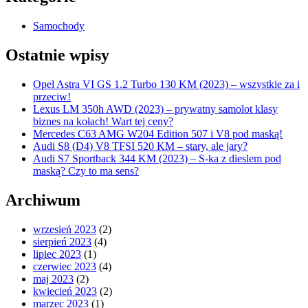
Samochody
Ostatnie wpisy
Opel Astra VI GS 1.2 Turbo 130 KM (2023) – wszystkie za i
przeciw!
Lexus LM 350h AWD (2023) – prywatny samolot klasy
biznes na kołach! Wart tej ceny?
Mercedes C63 AMG W204 Edition 507 i V8 pod maską!
Audi S8 (D4) V8 TFSI 520 KM – stary, ale jary?
Audi S7 Sportback 344 KM (2023) – S-ka z dieslem pod
maską? Czy to ma sens?
Archiwum
wrzesień 2023
(2)
sierpień 2023
(4)
lipiec 2023
(1)
czerwiec 2023
(4)
maj 2023
(2)
kwiecień 2023
(2)
marzec 2023
(1)