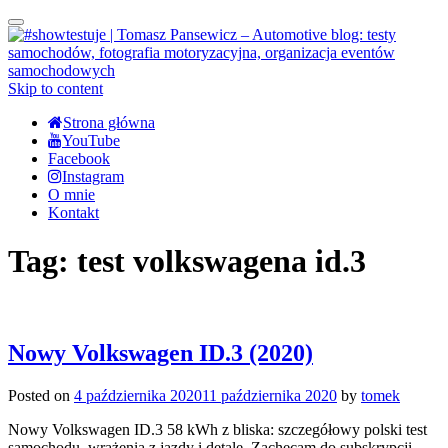
Toggle
navigation
Skip to content
Strona główna
YouTube
Facebook
Instagram
O mnie
Kontakt
Tag:
test volkswagena id.3
Nowy Volkswagen ID.3 (2020)
Posted on
4 października 2020
11 października 2020
by
tomek
Nowy Volkswagen ID.3 58 kWh z bliska: szczegółowy polski test
samochodu, wrażenia z jazdy i detale. Zachęcam do subskrypcji