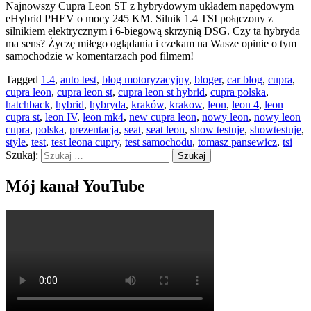
Najnowszy Cupra Leon ST z hybrydowym układem napędowym
eHybrid PHEV o mocy 245 KM. Silnik 1.4 TSI połączony z
silnikiem elektrycznym i 6-biegową skrzynią DSG. Czy ta hybryda
ma sens? Życzę miłego oglądania i czekam na Wasze opinie o tym
samochodzie w komentarzach pod filmem!
Tagged
1.4
,
auto test
,
blog motoryzacyjny
,
bloger
,
car blog
,
cupra
,
cupra leon
,
cupra leon st
,
cupra leon st hybrid
,
cupra polska
,
hatchback
,
hybrid
,
hybryda
,
kraków
,
krakow
,
leon
,
leon 4
,
leon
cupra st
,
leon IV
,
leon mk4
,
new cupra leon
,
nowy leon
,
nowy leon
cupra
,
polska
,
prezentacja
,
seat
,
seat leon
,
show testuje
,
showtestuje
,
style
,
test
,
test leona cupry
,
test samochodu
,
tomasz pansewicz
,
tsi
Szukaj:
Mój kanał YouTube