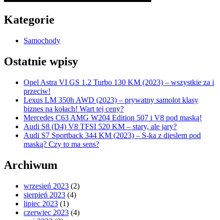
Kategorie
Samochody
Ostatnie wpisy
Opel Astra VI GS 1.2 Turbo 130 KM (2023) – wszystkie za i
przeciw!
Lexus LM 350h AWD (2023) – prywatny samolot klasy
biznes na kołach! Wart tej ceny?
Mercedes C63 AMG W204 Edition 507 i V8 pod maską!
Audi S8 (D4) V8 TFSI 520 KM – stary, ale jary?
Audi S7 Sportback 344 KM (2023) – S-ka z dieslem pod
maską? Czy to ma sens?
Archiwum
wrzesień 2023
(2)
sierpień 2023
(4)
lipiec 2023
(1)
czerwiec 2023
(4)